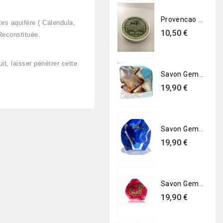
Provencao pommade multi-usage 120ml-BIO
tes aquifère ( Calendula,
Prix
10,50 €
 Reconstituée.
it, laisser pénétrer cette
Savon Gemme - Turquoise
Prix
19,90 €
Savon Gemme - Lapis lazuli
Prix
19,90 €
Savon Gemme - Grenat rouge
Prix
19,90 €