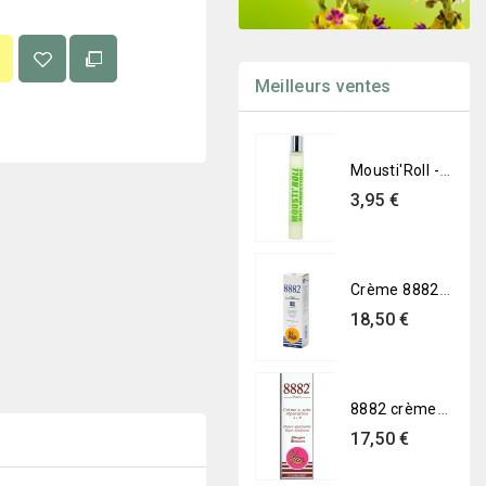
Meilleurs ventes
Mousti'Roll - Anti-moustique en roll
Prix
3,95 €
Crème 8882 SPF 30 Haute Protection
Prix
18,50 €
8882 crème de soin réparatrice A+B
Prix
17,50 €