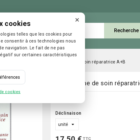
×
x cookies
Recherche
Les Catégories
ologies telles que les cookies pour
de consentir à ces technologies nous
e navigation. Le fait de ne pas
égatif sur certaines caractéristiques
ires
Solaires 8882
8882 crème de soin réparatrice A+B
préférences
8882 crème de soin réparatr
 de cookies
Référence:
Déclinaison
17,50 €
TTC