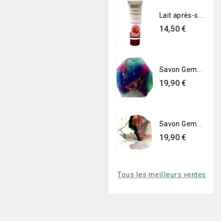
Lait après-soleil apaisant 8882
Prix
14,50 €
Savon Gemme - Fluorite
Prix
19,90 €
Savon Gemme - Marbre
Prix
19,90 €
Tous les meilleurs ventes