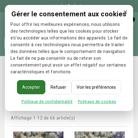

×
Gérer le consentement aux cookies
0
Pour offrir les meilleures expériences, nous utilisons
des technologies telles que les cookies pour stocker
et/ou accéder aux informations des appareils. Le fait de
Re
consentir à ces technologies nous permettra de traiter
des données telles que le comportement de navigation.
Le fait de ne pas consentir ou de retirer son
Accueil
LITHOTHERAPIE
BRACELETS
Perles 8 mm
consentement peut avoir un effet négatif sur certaines
caractéristiques et fonctions.
Perles 8 mm
Accepter
Refuser
Voir les préférences
Politique de confidentialité
·
Politique de cookies

Pertinence
Filtrer
Affichage 1-12 de 66 article(s)