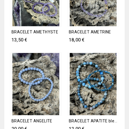
BRACELET AMETHYSTE
BRACELET AMETRINE
Prix
Prix
13,50 €
18,00 €
BRACELET APATITE bleue
BRACELET ANGELITE
Prix
Prix
20,00 €
12,00 €