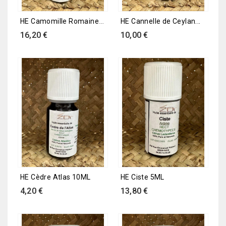
HE Camomille Romaine 5ML
HE Cannelle de Ceylan...
Prix
Prix
16,20 €
10,00 €
HE Cèdre Atlas 10ML
HE Ciste 5ML
Prix
Prix
4,20 €
13,80 €