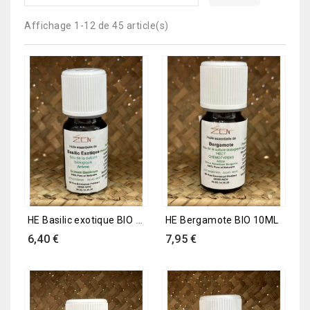
Affichage 1-12 de 45 article(s)
HE Basilic exotique BIO 10ML
HE Bergamote BIO 10ML
Prix
Prix
6,40 €
7,95 €