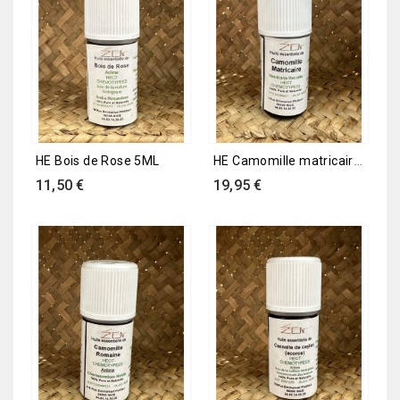
HE Camomille matricaire 4ML
HE Bois de Rose 5ML
Prix
Prix
11,50 €
19,95 €