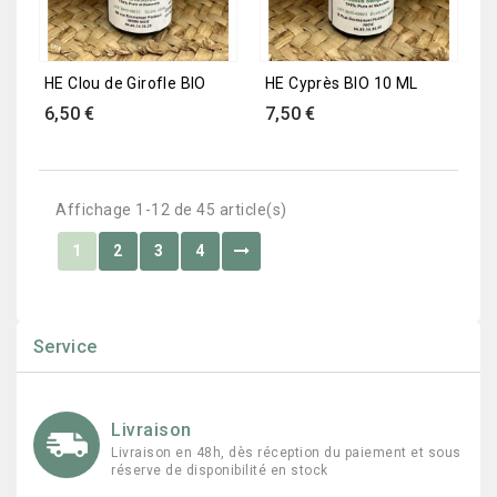
HE Clou de Girofle BIO
HE Cyprès BIO 10 ML
Prix
Prix
6,50 €
7,50 €
Affichage 1-12 de 45 article(s)
1
2
3
4
Service
Livraison
Livraison en 48h, dès réception du paiement et sous
réserve de disponibilité en stock