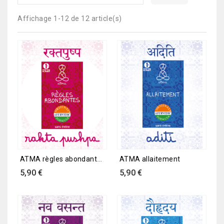
Affichage 1-12 de 12 article(s)
ATMA règles abondantes
ATMA allaitement
Prix
Prix
5,90 €
5,90 €