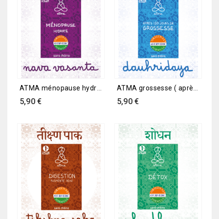
ATMA ménopause hydrate
ATMA grossesse ( après 120...
Prix
Prix
5,90 €
5,90 €