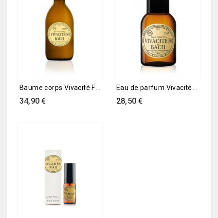
Baume corps Vivacité FDB
Eau de parfum Vivacité FDB
Prix
Prix
34,90 €
28,50 €