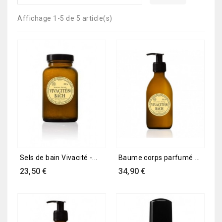
Affichage 1-5 de 5 article(s)
Baume corps parfumé -...
Sels de bain Vivacité -...
Prix
Prix
23,50 €
34,90 €