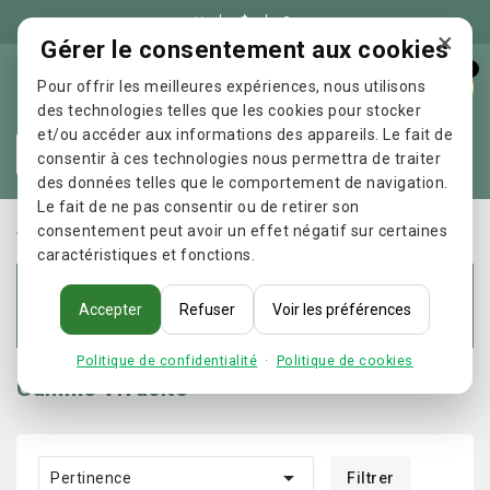

×
Gérer le consentement aux cookies
0
Pour offrir les meilleures expériences, nous utilisons
des technologies telles que les cookies pour stocker
et/ou accéder aux informations des appareils. Le fait de
Re
consentir à ces technologies nous permettra de traiter
des données telles que le comportement de navigation.
Le fait de ne pas consentir ou de retirer son
Accueil
FLEURS DE BACH
Elixir & Co
Gamme Vivacité
consentement peut avoir un effet négatif sur certaines
caractéristiques et fonctions.
Accepter
Refuser
Voir les préférences
Politique de confidentialité
·
Politique de cookies
Gamme Vivacité

Pertinence
Filtrer