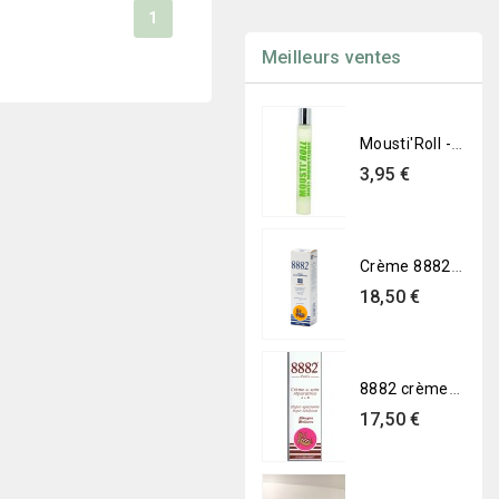
1
Meilleurs ventes
- Lapis lazuli
Savon Gemme - Marbre
Savon Gemme - Opale
Prix
Prix
19,90 €
19,90 €
Mousti'Roll - Anti-moustique en roll
Prix
3,95 €
Crème 8882 SPF 30 Haute Protection
Prix
18,50 €
8882 crème de soin réparatrice A+B
Prix
17,50 €