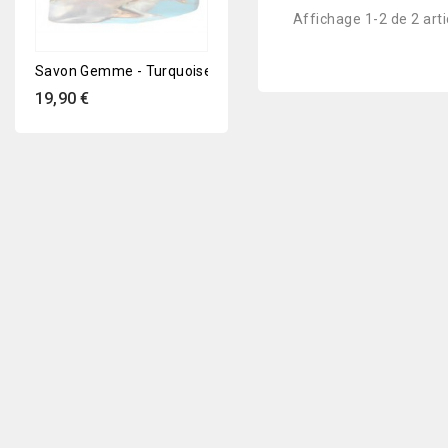
Affichage 1-2 de 2 arti
Savon Gemme - Turquoise
Savon Gemme - Améthyste
Sav
Prix
Prix
Pri
19,90 €
19,90 €
19,