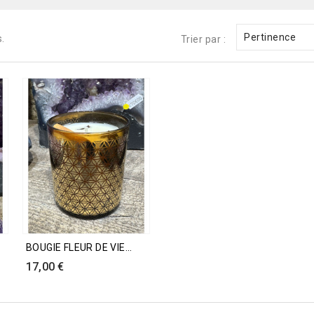
Pertinence
s.
Trier par :
Promo !
Promo !
Promo !
BOUGIE FLEUR DE VIE...
Prix
17,00 €