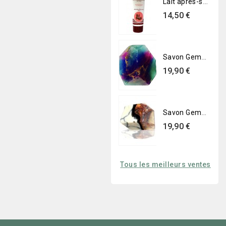
Lait après-soleil apaisant 8882
Prix
14,50 €
Savon Gemme - Fluorite
Prix
19,90 €
Savon Gemme - Marbre
Prix
19,90 €
Tous les meilleurs ventes