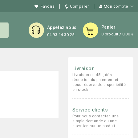

Favoris
Comparer
Mon compte
Panier
Appelez nous
0 produit / 0,00 €
04 93 14 30 25
Livraison
Livraison en 48h, dès
réception du paiement et
sous réserve de disponibilité
en stock
Service clients
Pour nous contacter, une
simple demande ou une
question sur un produit