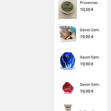
Provencao pommade multi-usage 120ml-BIO
Prix
10,50 €
Savon Gemme - Turquoise
Prix
19,90 €
Savon Gemme - Lapis lazuli
Prix
19,90 €
Savon Gemme - Grenat rouge
Prix
19,90 €