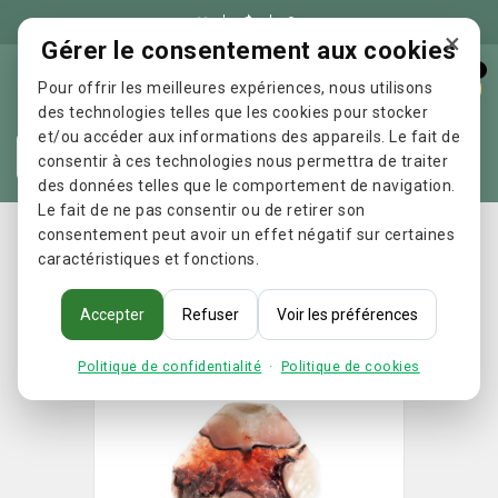

×
Gérer le consentement aux cookies
0
Pour offrir les meilleures expériences, nous utilisons
des technologies telles que les cookies pour stocker
et/ou accéder aux informations des appareils. Le fait de
Re
consentir à ces technologies nous permettra de traiter
des données telles que le comportement de navigation.
Le fait de ne pas consentir ou de retirer son
Accueil
HYGIENE
Savons
Savons Gemme
Savon
consentement peut avoir un effet négatif sur certaines
caractéristiques et fonctions.
Gemme - Geode de feu
Accepter
Refuser
Voir les préférences
Promo !
Politique de confidentialité
·
Politique de cookies