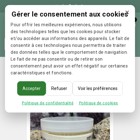

×
Gérer le consentement aux cookies
0
Pour offrir les meilleures expériences, nous utilisons
des technologies telles que les cookies pour stocker
et/ou accéder aux informations des appareils. Le fait de
Re
consentir à ces technologies nous permettra de traiter
des données telles que le comportement de navigation.
Le fait de ne pas consentir ou de retirer son
Accueil
Crème mains et visage à l huile essentielle de
consentement peut avoir un effet négatif sur certaines
caractéristiques et fonctions.
lavande bio
Accepter
Refuser
Voir les préférences
Politique de confidentialité
·
Politique de cookies