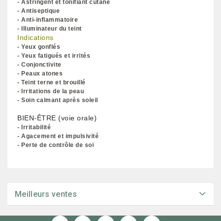
- Astringent et tonifiant cutané
- Antiseptique
- Anti-inflammatoire
- Illuminateur du teint
Indications
- Yeux gonflés
- Yeux fatigués et irrités
- Conjonctivite
- Peaux atones
- Teint terne et brouillé
- Irritations de la peau
- Soin calmant après soleil
BIEN-ÊTRE
(voie orale)
- Irritabilité
- Agacement et impulsivité
- Perte de contrôle de soi
Meilleurs ventes